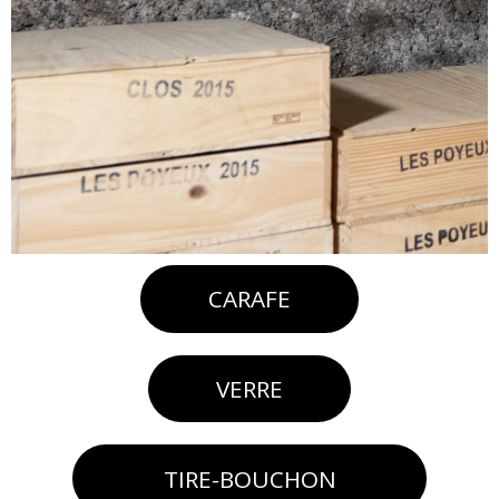
×
Se connecter
CARAFE
Vous devez avoir un compte pour ajouter à une liste
VERRE
Annuler
Se connecter
TIRE-BOUCHON